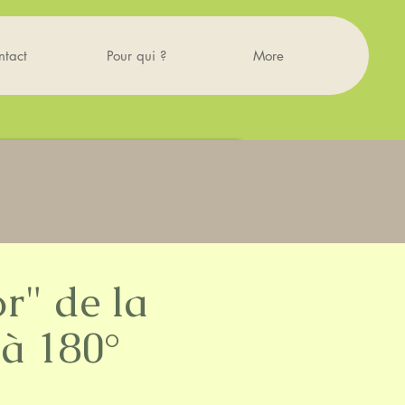
ntact
Pour qui ?
More
r" de la
 à 180°